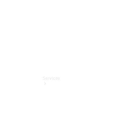
Benz
Online
Store
Services
Übersicht