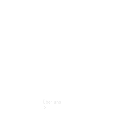
Schadenhilfe
Service für
Reisemobile
Teile &
Zubehör
Rückrufe &
Umrüstungen
Über uns