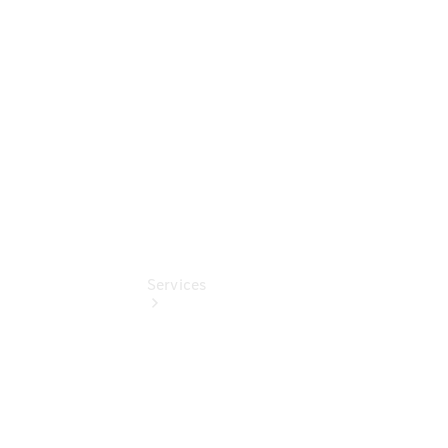
Junge
Sterne
Digitale
Extras
Services
Übersicht