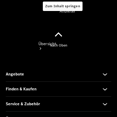
Zum Inhalt springen
Anbieter
Anbieter
Übersicht
Startseite
Ansprechpartner
finden
Probefahrt
vereinbaren
Beratung