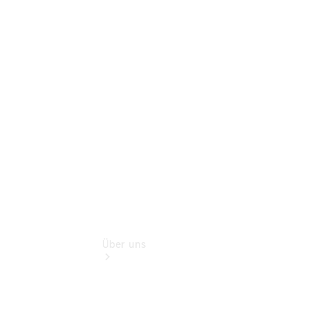
Schadenhilfe
Service für
Reisemobile
Teile &
Zubehör
Rückrufe &
Umrüstungen
Über uns