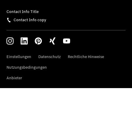
Übersicht
Unfallreparaturen
SmallRepair
Rücknahme
&
Entsorgung
Wartung
Reparatur
Service-
und
Garantie-
Pakete
Mobile
Service
Fleet
Services
Elektrofahrzeug-
Service