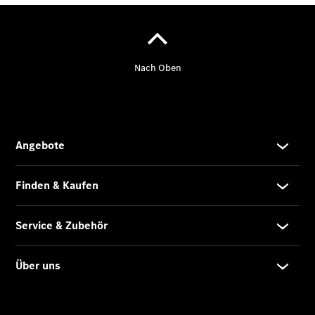
Finanzdienste
Reifen &
Kompletträder
Reifen- und
Komplettradschutz
EU-
Reifenlabel
Transporter-
Service